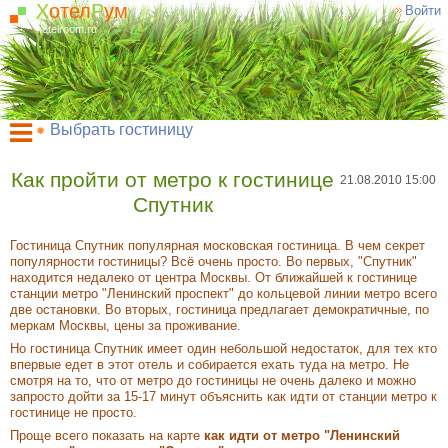
Х
отел
Р
ум
Войти
hotelroom.ru
Выбрать гостиницу
Гостиницы на карте Москвы
Как пройти от метро к гостинице
21.08.2010 15:00
Гостиницы по метро
Спутник
ХотелРум рекомендует
Гостиница Спутник популярная московская гостиница. В чем секрет
популярности гостиницы? Всё очень просто. Во первых, "Спутник"
находится недалеко от центра Москвы. От ближайшей к гостинице
станции метро "Ленинский проспект" до кольцевой линии метро всего
две остановки. Во вторых, гостиница предлагает демократичные, по
меркам Москвы, цены за проживание.
Но гостиница Спутник имеет один небольшой недостаток, для тех кто
впервые едет в этот отель и собирается ехать туда на метро. Не
смотря на то, что от метро до гостиницы не очень далеко и можно
запросто дойти за 15-17 минут объяснить как идти от станции метро к
гостинице не просто.
Проще всего показать на карте
как идти от метро "Ленинский