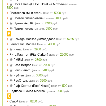
+
@
Пост Отель(POST Hotel на Моховой)
Цена от:
5800
руб.
+
Постоялов мини-отель
5000
Цена от:
руб.
+
@
Протон бизнес-отель
4000
Цена от:
руб.
+
@
Пушкарёв, 16
2400
Цена от:
руб.
+
@
Пушкин отель
6500
Цена от:
руб.
Р
+
@
Рамада Москва Домодедово
5765
Цена от:
руб.
+
Ренессанс Москва
4000
Цена от:
руб.
+
@
Ривас
2900
Цена от:
руб.
+
Ритц Карлтон (Ritz-Carlton)
29000
Цена от:
руб.
+
@
РМБМ
2300
Цена от:
руб.
+
@
Роза Ветров
2000
Цена от:
руб.
+
@
Роял-Зенит
5408
Цена от:
руб.
+
@
Рублев
3300
Цена от:
руб.
+
@
РусОтель
3800
Цена от:
руб.
+
@
Руф Хостел (Roof Hostel)
500
Цена от:
руб.
+
Рэдиссон Ройал Москва
9000
Цена от:
руб.
С
+
Савой
8260
Цена от:
руб.