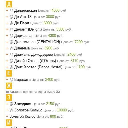
Д
+
@
Даниловская
4500
Цена от:
руб.
+
@
Де Арт 13
3000
Цена от:
руб.
+
@
Де Пари
6000
Цена от:
руб.
+
@
Делайт (Delight)
3300
Цена от:
руб.
+
@
Державная
4300
Цена от:
руб.
+
@
Джентэльон (GENTALION)
7200
Цена от:
руб.
+
@
Диадема
3900
Цена от:
руб.
+
@
Диамант, Домодедово
2400
Цена от:
руб.
+
@
Дизайн Отель (Д'Отель)
3119
Цена от:
руб.
+
@
Дэнс Хостел (Dance Hostel)
1100
Цена от:
руб.
Е
+
@
Евросити
3400
Цена от:
руб.
Ж
(в каталоге нет гостиниц на букву Ж)
З
+
@
Звездная
2150
Цена от:
руб.
+
@
Золотое Кольцо
10000
Цена от:
руб.
+
Золотой Колос
800
Цена от:
руб.
И