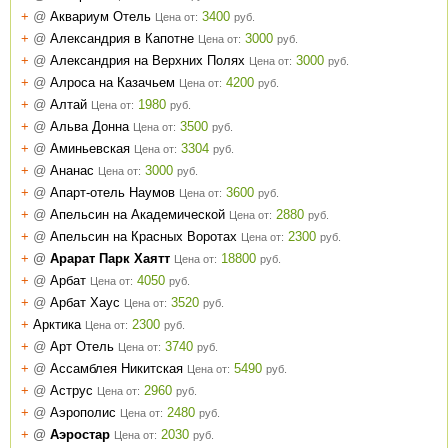
+
@
Аквариум Отель
3400
Цена от:
руб.
+
@
Александрия в Капотне
3000
Цена от:
руб.
+
@
Александрия на Верхних Полях
3000
Цена от:
руб.
+
@
Алроса на Казачьем
4200
Цена от:
руб.
+
@
Алтай
1980
Цена от:
руб.
+
@
Альва Донна
3500
Цена от:
руб.
+
@
Аминьевская
3304
Цена от:
руб.
+
@
Ананас
3000
Цена от:
руб.
+
@
Апарт-отель Наумов
3600
Цена от:
руб.
+
@
Апельсин на Академической
2880
Цена от:
руб.
+
@
Апельсин на Красных Воротах
2300
Цена от:
руб.
+
@
Арарат Парк Хаятт
18800
Цена от:
руб.
+
@
Арбат
4050
Цена от:
руб.
+
@
Арбат Хаус
3520
Цена от:
руб.
+
Арктика
2300
Цена от:
руб.
+
@
Арт Отель
3740
Цена от:
руб.
+
@
Ассамблея Никитская
5490
Цена от:
руб.
+
@
Аструс
2960
Цена от:
руб.
+
@
Аэрополис
2480
Цена от:
руб.
+
@
Аэростар
2030
Цена от:
руб.