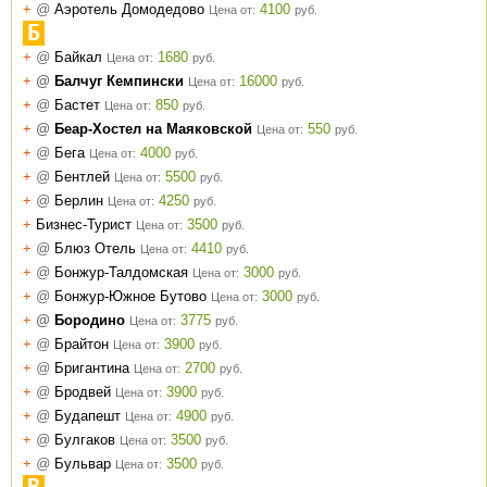
+
@
Аэротель Домодедово
4100
Цена от:
руб.
Б
+
@
Байкал
1680
Цена от:
руб.
+
@
Балчуг Кемпински
16000
Цена от:
руб.
+
@
Бастет
850
Цена от:
руб.
+
@
Беар-Хостел на Маяковской
550
Цена от:
руб.
+
@
Бега
4000
Цена от:
руб.
+
@
Бентлей
5500
Цена от:
руб.
+
@
Берлин
4250
Цена от:
руб.
+
Бизнес-Турист
3500
Цена от:
руб.
+
@
Блюз Отель
4410
Цена от:
руб.
+
@
Бонжур-Талдомская
3000
Цена от:
руб.
+
@
Бонжур-Южное Бутово
3000
Цена от:
руб.
+
@
Бородино
3775
Цена от:
руб.
+
@
Брайтон
3900
Цена от:
руб.
+
@
Бригантина
2700
Цена от:
руб.
+
@
Бродвей
3900
Цена от:
руб.
+
@
Будапешт
4900
Цена от:
руб.
+
@
Булгаков
3500
Цена от:
руб.
+
@
Бульвар
3500
Цена от:
руб.