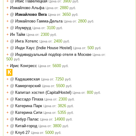
+
@
Ибис Павелецкая
3900
Цена от:
руб.
+
Измайлово Альфа
2880
Цена от:
руб.
+
@
Измайлово Вега
3650
Цена от:
руб.
+
@
Измайлово Гамма-Дельта
2800
Цена от:
руб.
+
@
Изумруд
3100
Цена от:
руб.
+
Ин Тайм
2300
Цена от:
руб.
+
@
Инга Хотелс
2400
Цена от:
руб.
+
@
Инди Хаус (Indie House Hostel)
500
Цена от:
руб.
+
@
Индивидуальный подбор отеля в Москве
Цена от:
500
руб.
+
Ирис Конгресс
5600
Цена от:
руб.
К
+
@
Кадашевская
7250
Цена от:
руб.
+
@
Камергерский
5500
Цена от:
руб.
+
@
Капитал хостел (CapitalHostel)
800
Цена от:
руб.
+
@
Кассадо Плаза
2300
Цена от:
руб.
+
@
Катерина Парк
3826
Цена от:
руб.
+
@
Катерина Сити
5355
Цена от:
руб.
+
@
Кебур Палас
14900
Цена от:
руб.
+
@
Китай-город
3800
Цена от:
руб.
+
@
Клуб 27
5000
Цена от:
руб.