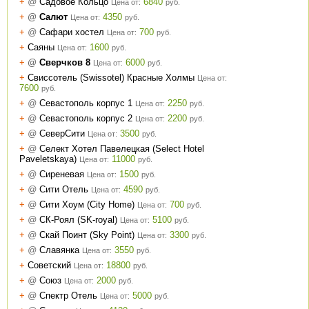
+
@
Садовое Кольцо
6840
Цена от:
руб.
+
@
Салют
4350
Цена от:
руб.
+
@
Сафари хостел
700
Цена от:
руб.
+
Саяны
1600
Цена от:
руб.
+
@
Сверчков 8
6000
Цена от:
руб.
+
Свиссотель (Swissotel) Красные Холмы
Цена от:
7600
руб.
+
@
Севастополь корпус 1
2250
Цена от:
руб.
+
@
Севастополь корпус 2
2200
Цена от:
руб.
+
@
СеверСити
3500
Цена от:
руб.
+
@
Селект Хотел Павелецкая (Select Hotel
Paveletskaya)
11000
Цена от:
руб.
+
@
Сиреневая
1500
Цена от:
руб.
+
@
Сити Отель
4590
Цена от:
руб.
+
@
Сити Хоум (City Home)
700
Цена от:
руб.
+
@
СК-Роял (SK-royal)
5100
Цена от:
руб.
+
@
Скай Поинт (Sky Point)
3300
Цена от:
руб.
+
@
Славянка
3550
Цена от:
руб.
+
Советский
18800
Цена от:
руб.
+
@
Союз
2000
Цена от:
руб.
+
@
Спектр Отель
5000
Цена от:
руб.