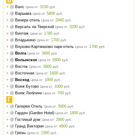
В
+
@
Валс
3150
Цена от:
руб.
+
@
Варшава
5800
Цена от:
руб.
+
@
Венера отель
2940
Цена от:
руб.
+
@
Версаль на Тверской
3200
Цена от:
руб.
+
@
Винтаж
1780
Цена от:
руб.
+
@
Владыкино
1700
Цена от:
руб.
+
@
Внуково-Картмазово парк-отель
1700
Цена от:
руб.
+
@
Волга
3400
Цена от:
руб.
+
@
Волынское
5800
Цена от:
руб.
+
@
Восток
3000
Цена от:
руб.
+
@
Восточная
1600
Цена от:
руб.
+
@
Восход
1900
Цена от:
руб.
+
@
Вояж Бутово
1000
Цена от:
руб.
+
@
Вояж Люблино
700
Цена от:
руб.
Г
+
@
Галерея Отель
3900
Цена от:
руб.
+
@
Гарден (Garden Hotel)
1800
Цена от:
руб.
+
@
Гостиный дом
2900
Цена от:
руб.
+
@
Гранд Виктория
4800
Цена от:
руб.
+
@
Грёзы
1300
Цена от:
руб.