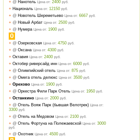
+
@
Нанотель
2400
Цена от:
руб.
+
Националь
12150
Цена от:
руб.
+
@
Новотель Шереметьево
6667
Цена от:
руб.
+
@
Новый Арбат
2500
Цена от:
руб.
+
@
Нумера
1900
Цена от:
руб.
О
+
@
Озерковская
4750
Цена от:
руб.
+
@
Оксана
4300
Цена от:
руб.
+
Октавия
2400
Цена от:
руб.
+
Октобер риверсайд инн
6000
Цена от:
руб.
+
@
Олимпийский отель
875
Цена от:
руб.
+
@
Омега отель делюкс
3500
Цена от:
руб.
+
Орехово
1900
Цена от:
руб.
+
@
Оркестра Фили Парк Отель
1950
Цена от:
руб.
+
Останкино
2000
Цена от:
руб.
+
@
Отель Вояж Парк (бывшая Велотрек)
Цена от:
3300
руб.
+
@
Отель на Медовом
2100
Цена от:
руб.
+
@
Отель Фортуна на Полежаевской
3000
Цена от:
руб.
+
@
Охотник
4500
Цена от:
руб.