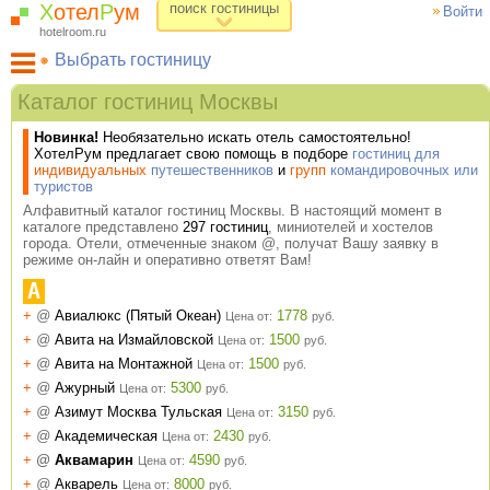
Х
отел
Р
ум
поиск гостиницы
Войти
hotelroom.ru
Выбрать гостиницу
Гостиницы на карте Москвы
Каталог гостиниц Москвы
Гостиницы по метро
Новинка!
Необязательно искать отель самостоятельно!
ХотелРум рекомендует
ХотелРум предлагает свою помощь в подборе
гостиниц для
индивидуальных
путешественников
и
групп
командировочных или
туристов
Алфавитный каталог гостиниц Москвы. В настоящий момент в
каталоге представлено
297 гостиниц
, миниотелей и хостелов
города. Отели, отмеченные знаком @, получат Вашу заявку в
режиме он-лайн и оперативно ответят Вам!
А
+
@
Авиалюкс (Пятый Океан)
1778
Цена от:
руб.
+
@
Авита на Измайловской
1500
Цена от:
руб.
+
@
Авита на Монтажной
1500
Цена от:
руб.
+
@
Ажурный
5300
Цена от:
руб.
+
@
Азимут Москва Тульская
3150
Цена от:
руб.
+
@
Академическая
2430
Цена от:
руб.
+
@
Аквамарин
4590
Цена от:
руб.
+
@
Акварель
8000
Цена от:
руб.