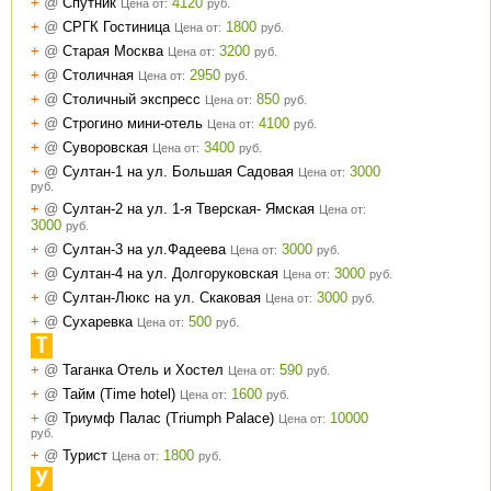
+
@
Спутник
4120
Цена от:
руб.
+
@
СРГК Гостиница
1800
Цена от:
руб.
+
@
Старая Москва
3200
Цена от:
руб.
+
@
Столичная
2950
Цена от:
руб.
+
@
Столичный экспресс
850
Цена от:
руб.
+
@
Строгино мини-отель
4100
Цена от:
руб.
+
@
Суворовская
3400
Цена от:
руб.
+
@
Султан-1 на ул. Большая Садовая
3000
Цена от:
руб.
+
@
Султан-2 на ул. 1-я Тверская- Ямская
Цена от:
3000
руб.
+
@
Султан-3 на ул.Фадеева
3000
Цена от:
руб.
+
@
Султан-4 на ул. Долгоруковская
3000
Цена от:
руб.
+
@
Султан-Люкс на ул. Скаковая
3000
Цена от:
руб.
+
@
Сухаревка
500
Цена от:
руб.
Т
+
@
Таганка Отель и Хостел
590
Цена от:
руб.
+
@
Тайм (Time hotel)
1600
Цена от:
руб.
+
@
Триумф Палас (Triumph Palace)
10000
Цена от:
руб.
+
@
Турист
1800
Цена от:
руб.
У