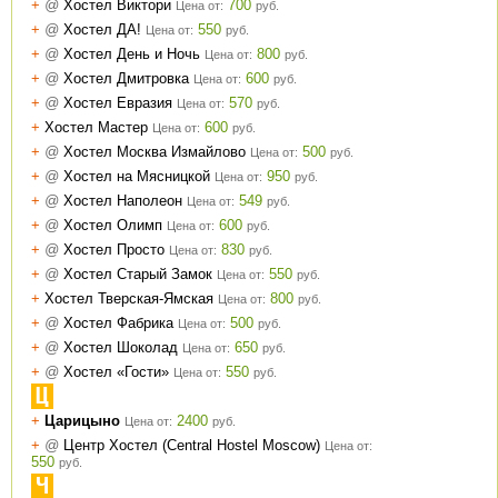
+
@
Хостел Виктори
700
Цена от:
руб.
+
@
Хостел ДА!
550
Цена от:
руб.
+
@
Хостел День и Ночь
800
Цена от:
руб.
+
@
Хостел Дмитровка
600
Цена от:
руб.
+
@
Хостел Евразия
570
Цена от:
руб.
+
Хостел Мастер
600
Цена от:
руб.
+
@
Хостел Москва Измайлово
500
Цена от:
руб.
+
@
Хостел на Мясницкой
950
Цена от:
руб.
+
@
Хостел Наполеон
549
Цена от:
руб.
+
@
Хостел Олимп
600
Цена от:
руб.
+
@
Хостел Просто
830
Цена от:
руб.
+
@
Хостел Старый Замок
550
Цена от:
руб.
+
Хостел Тверская-Ямская
800
Цена от:
руб.
+
@
Хостел Фабрика
500
Цена от:
руб.
+
@
Хостел Шоколад
650
Цена от:
руб.
+
@
Хостел «Гости»
550
Цена от:
руб.
Ц
+
Царицыно
2400
Цена от:
руб.
+
@
Центр Хостел (Central Hostel Moscow)
Цена от:
550
руб.
Ч