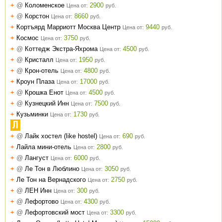
+
@
Коломенское
2900
Цена от:
руб.
+
@
Корстон
8660
Цена от:
руб.
+
Кортъярд Марриотт Москва Центр
9440
Цена от:
руб.
+
Космос
3750
Цена от:
руб.
+
@
Коттедж Экстра-Яхрома
4500
Цена от:
руб.
+
@
Кристалл
1950
Цена от:
руб.
+
@
Крон-отель
4800
Цена от:
руб.
+
Кроун Плаза
17000
Цена от:
руб.
+
@
Крошка Енот
4500
Цена от:
руб.
+
@
Кузнецкий Инн
7500
Цена от:
руб.
+
Кузьминки
1730
Цена от:
руб.
Л
+
@
Лайк хостел (like hostel)
690
Цена от:
руб.
+
Лайла мини-отель
2800
Цена от:
руб.
+
@
Лангуст
6000
Цена от:
руб.
+
@
Ле Тон в Люблино
3050
Цена от:
руб.
+
Ле Тон на Вернадского
2750
Цена от:
руб.
+
@
ЛЕН Инн
300
Цена от:
руб.
+
@
Лефортово
4300
Цена от:
руб.
+
@
Лефортовский мост
3300
Цена от:
руб.