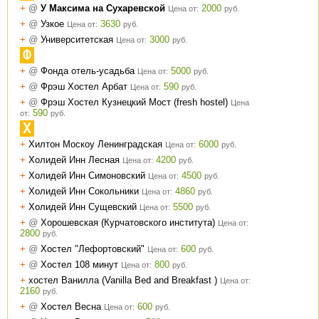
+
@
У Максима на Сухаревской
2000
Цена от:
руб.
+
@
Узкое
3630
Цена от:
руб.
+
@
Университетская
3000
Цена от:
руб.
Ф
+
@
Фонда отель-усадьба
5000
Цена от:
руб.
+
@
Фрэш Хостел Арбат
590
Цена от:
руб.
+
@
Фрэш Хостел Кузнецкий Мост (fresh hostel)
Цена
590
от:
руб.
Х
+
Хилтон Москоу Ленинградская
6000
Цена от:
руб.
+
Холидей Инн Лесная
4200
Цена от:
руб.
+
Холидей Инн Симоновский
4500
Цена от:
руб.
+
Холидей Инн Сокольники
4860
Цена от:
руб.
+
Холидей Инн Сущевский
5500
Цена от:
руб.
+
@
Хорошевская (Курчатовского института)
Цена от:
2800
руб.
+
@
Хостел "Лефортовский"
600
Цена от:
руб.
+
@
Хостел 108 минут
800
Цена от:
руб.
+
хостел Ванилла (Vanilla Bed and Breakfast )
Цена от:
2160
руб.
+
@
Хостел Весна
600
Цена от:
руб.