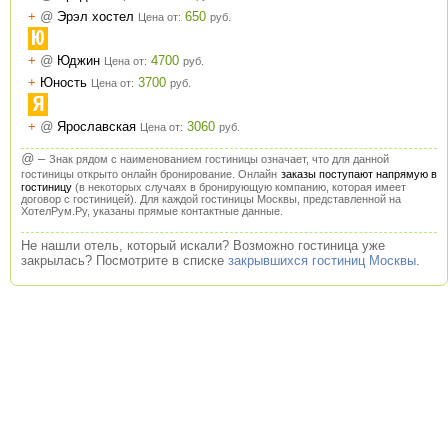
+
@
Эрэл хостел
650
Цена от:
руб.
Ю
+
@
Юджин
4700
Цена от:
руб.
+
Юность
3700
Цена от:
руб.
Я
+
@
Ярославская
3060
Цена от:
руб.
@
–
Знак рядом с наименованием гостиницы означает, что для данной
гостиницы открыто онлайн бронирование. Онлайн
заказы поступают напрямую в
гостиницу
(в некоторых случаях в бронирующую компанию, которая имеет
договор с гостиницей). Для каждой гостиницы Москвы, представленной на
ХотелРум.Ру, указаны прямые контактные данные.
Не нашли отель, который искали? Возможно гостиница уже
закрылась? Посмотрите в списке
закрывшихся гостиниц Москвы
.