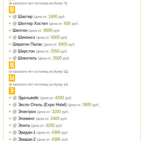
(в каталоге нет гостиниц на букву Ч)
Ш
+
@
Шахтер
1600
Цена от:
руб.
+
@
Шелтер Хостел
600
Цена от:
руб.
+
Шелтон
9000
Цена от:
руб.
+
@
Шенонсо
6500
Цена от:
руб.
+
Шератон Палас
6400
Цена от:
руб.
+
@
Шерстон
2550
Цена от:
руб.
+
@
Шокотель
3500
Цена от:
руб.
Щ
(в каталоге нет гостиниц на букву Щ)
Ы
(в каталоге нет гостиниц на букву Ы)
Э
+
@
Эдельвейс
4200
Цена от:
руб.
+
@
Экспо Отель (Expo Hotel)
3900
Цена от:
руб.
+
@
Электрон
3200
Цена от:
руб.
+
@
Элемент
2400
Цена от:
руб.
+
@
Элита
4200
Цена от:
руб.
+
@
Эридан-1
4366
Цена от:
руб.
+
@
Эридан-2
4386
Цена от:
руб.