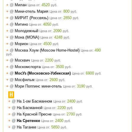
+
@
Милан
4520
Цена от:
руб.
+
@
Мини-отель Мария
800
Цена от:
руб.
+
@
МИРИТ (Россвязь)
2850
Цена от:
руб.
+
@
Митино
4050
Цена от:
руб.
+
@
Молодежный
2090
Цена от:
руб.
+
@
Мона (MONA)
4248
Цена от:
руб.
+
@
Морион
4500
Цена от:
руб.
+
@
Москва Хоум (Moscow Home-Hostel)
490
Цена от:
руб.
+
@
Москвич
2200
Цена от:
руб.
+
@
Москомспорта
3500
Цена от:
руб.
+
@
МосУз (Московско-Узбекская)
6900
Цена от:
руб.
+
@
Мосфильм
2600
Цена от:
руб.
+
@
Мэри Поппинс мини-отель
3190
Цена от:
руб.
Н
+
@
На 1-ом Басманном
2400
Цена от:
руб.
+
@
На Басманной
2200
Цена от:
руб.
+
@
На Красной Пресне
2700
Цена от:
руб.
+
@
На Сретенке
2400
Цена от:
руб.
+
@
На Таганке
5850
Цена от:
руб.