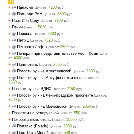
П
+
@
Паласио
4200
Цена от:
руб.
+
@
Паллада РАН
3800
Цена от:
руб.
+
Парк Инн Саду
7100
Цена от:
руб.
+
Пекин
5830
Цена от:
руб.
+
@
Персона
3000
Цена от:
руб.
+
@
Петр 1
7320
Цена от:
руб.
+
@
Петровка Лофт
2500
Цена от:
руб.
+
@
Печора - при представительстве Респ. Коми
Цена
4000
от:
руб.
+
@
Пипл отель
2390
Цена от:
руб.
+
@
Погости.ру - на Алексеевской
2600
Цена от:
руб.
+
@
Погости.ру - на Алтуфьевском шоссе
Цена от:
2850
руб.
+
Погости.ру - на ВДНХ
2150
Цена от:
руб.
+
@
Погости.ру - на Ленинградском проспекте
Цена от:
3400
руб.
+
@
Погости.ру - на Маяковской
2850
Цена от:
руб.
+
Погостим на белорусской
550
Цена от:
руб.
+
Покровка люкс отель
15900
Цена от:
руб.
+
@
Полярис (Polaris)
3000
Цена от:
руб.
+
@
Порт Пяти Морей
549
Цена от:
руб.