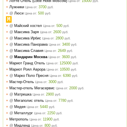
+
Лотте Отель (Lotte Hotel Moscow)
15000
Цена от:
руб.
+
Лужники
3700
Цена от:
руб.
+
@
Люси
500
Цена от:
руб.
М
+
@
Майский хостел
500
Цена от:
руб.
+
@
Максима Заря
2600
Цена от:
руб.
+
@
Максима Ирбис
2800
Цена от:
руб.
+
@
Максима Панорама
3400
Цена от:
руб.
+
@
Максима Славия
2649
Цена от:
руб.
+
@
Мандарин Москва
3600
Цена от:
руб.
+
Мариот Гранд Отель
125000
Цена от:
руб.
+
Мариот Роял Аврора
10500
Цена от:
руб.
+
@
Марко Поло Пресня
6390
Цена от:
руб.
+
Мастер-Отель
3000
Цена от:
руб.
+
Мастер-отель Мегасервис
2000
Цена от:
руб.
+
@
Матрешка
2900
Цена от:
руб.
+
@
Мегаполис отель
7780
Цена от:
руб.
+
@
Медея
5440
Цена от:
руб.
+
@
Металлург
2250
Цена от:
руб.
+
Метрополь
11900
Цена от:
руб.
+
@
Мидленд
800
Цена от:
руб.