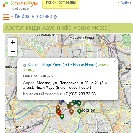
Х
отел
Р
ум
поиск гостиницы
Войти
hotelroom.ru
Выбрать гостиницу
Гостиницы на карте Москвы
Хостел Инди Хаус (Indie House Hostel)
Гостиницы по метро
ХотелРум рекомендует
+
−
×
Хостел Инди Хаус (Indie House Hostel)
@
(oнлайн
заявка)
Цена от:
500
руб.
Адрес:
Москва, ул. Поварская, д.20 кв.21 (3-й
этаж), Инди Хаус (Indie House Hostel)
Контактный телефон:
+7 (903) 233-73-56