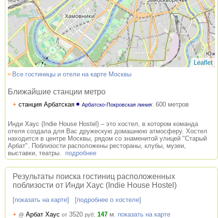
Leaflet
Все гостиницы и отели на карте Москвы
Ближайшие станции метро
+
станция Арбатская
:
600 метров
Арбатско-Покровская линия
Инди Хаус (Indie House Hostel) – это хостел, в котором команда
отеля создала для Вас дружескую домашнюю атмосферу. Хостел
находится в центре Москвы, рядом со знаменитой улицей "Старый
Арбат". Поблизости расположены рестораны, клубы, музеи,
выставки, театры.
подробнее
Результаты поиска гостиниц расположенных
поблизости от Инди Хаус (Indie House Hostel)
[показать на карте]
[подробнее о хостеле]
+
Арбат Хаус
3520
:
147
м.
показать на карте
@
от
руб