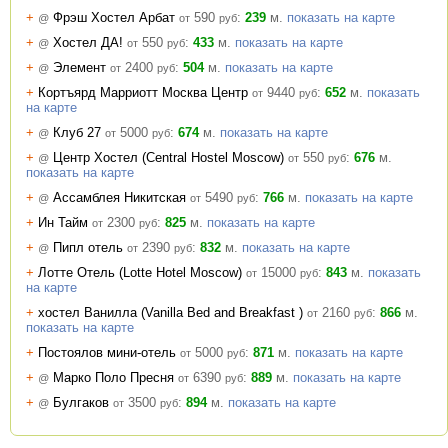
+
Фрэш Хостел Арбат
590
:
239
м.
показать на карте
@
от
руб
+
Хостел ДА!
550
:
433
м.
показать на карте
@
от
руб
+
Элемент
2400
:
504
м.
показать на карте
@
от
руб
+
Кортъярд Марриотт Москва Центр
9440
:
652
м.
показать
от
руб
на карте
+
Клуб 27
5000
:
674
м.
показать на карте
@
от
руб
+
Центр Хостел (Central Hostel Moscow)
550
:
676
м.
@
от
руб
показать на карте
+
Ассамблея Никитская
5490
:
766
м.
показать на карте
@
от
руб
+
Ин Тайм
2300
:
825
м.
показать на карте
от
руб
+
Пипл отель
2390
:
832
м.
показать на карте
@
от
руб
+
Лотте Отель (Lotte Hotel Moscow)
15000
:
843
м.
показать
от
руб
на карте
+
хостел Ванилла (Vanilla Bed and Breakfast )
2160
:
866
м.
от
руб
показать на карте
+
Постоялов мини-отель
5000
:
871
м.
показать на карте
от
руб
+
Марко Поло Пресня
6390
:
889
м.
показать на карте
@
от
руб
+
Булгаков
3500
:
894
м.
показать на карте
@
от
руб