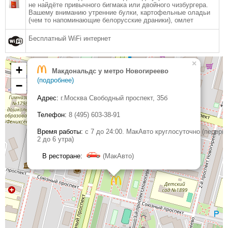
не найдёте привычного бигмака или двойного чизбургера.
Вашему вниманию утренние булки, картофельные оладьи
(чем то напоминающие белорусские драники), омлет
Бесплатный WiFi интернет
×
+
Макдональдс у метро Новогиреево
(подробнее)
−
Адрес:
г.Москва Свободный проспект, 35б
Телефон:
8 (495) 603-38-91
Время работы:
с 7 до 24:00. МакАвто круглосуточно (переры
2 до 6 утра)
В ресторане:
(МакАвто)