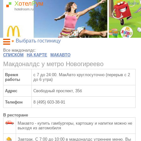
Х
отел
Р
ум
Войти
hotelroom.ru
Выбрать гостиницу
Гостиницы на карте Москвы
Все макдоналдс:
СПИСКОМ
НА КАРТЕ
МАКАВТО
Гостиницы по метро
Макдоналдс у метро Новогиреево
ХотелРум рекомендует
Время
с 7 до 24:00. МакАвто круглосуточно (перерыв с 2
работы
до 6 утра)
Адрес
Свободный проспект, 35б
Телефон
8 (495) 603-38-91
В ресторане
Макавто - купить гамбургеры, картошку и напитки можно не
выходя из автомобиля
Завтрак. С 7:00 до 10:00 в макдоналдс утреннее меню. Вы