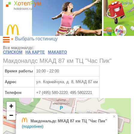
Х
отел
Р
ум
Войти
hotelroom.ru
Выбрать гостиницу
Гостиницы на карте Москвы
Все макдоналдс:
СПИСКОМ
НА КАРТЕ
МАКАВТО
Гостиницы по метро
Макдоналдс МКАД 87 км ТЦ "Час Пик"
ХотелРум рекомендует
Время работы
10:00 - 22:00
Адрес
ул. Корнейчука, д. 8, МКАД 87 км
Телефон
+7 (495) 580-2220, 495 5802221
+
−
×
Макдональдс МКАД 87 км ТЦ "Час Пик"
(подробнее)