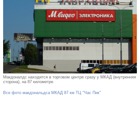
Макдоналдс находится в торговом центре сразу у МКАД (внутренняя
сторона), на 87 километре.
Все фото макдональдса МКАД 87 км ТЦ "Час Пик"