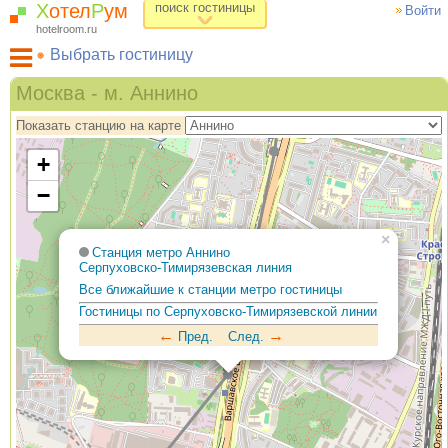
Х
отел
Р
ум
поиск гостиницы
Войти
hotelroom.ru
Выбрать гостиницу
Гостиницы на карте Москвы
Москва - м. Аннино
Гостиницы по метро
Показать станцию на карте
ХотелРум рекомендует
+
−
×
Станция метро Аннино
Серпуховско-Тимирязевская линия
Все ближайшие к станции метро гостиницы
Гостиницы по Серпуховско-Тимирязевской линии
←
→
Пред.
След.