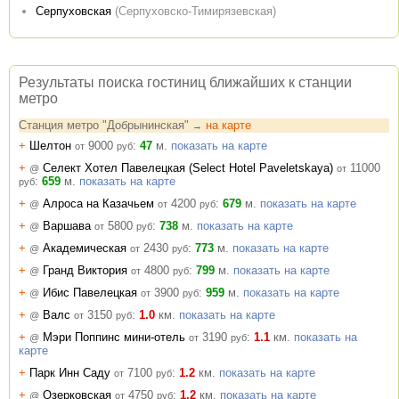
Серпуховская
(Серпуховско-Тимирязевская)
Результаты поиска гостиниц ближайших к станции
метро
Станция метро "Добрынинская"
на карте
→
+
Шелтон
9000
:
47
м.
показать на карте
от
руб
+
Селект Хотел Павелецкая (Select Hotel Paveletskaya)
11000
@
от
:
659
м.
показать на карте
руб
+
Алроса на Казачьем
4200
:
679
м.
показать на карте
@
от
руб
+
Варшава
5800
:
738
м.
показать на карте
@
от
руб
+
Академическая
2430
:
773
м.
показать на карте
@
от
руб
+
Гранд Виктория
4800
:
799
м.
показать на карте
@
от
руб
+
Ибис Павелецкая
3900
:
959
м.
показать на карте
@
от
руб
+
Валс
3150
:
1.0
км.
показать на карте
@
от
руб
+
Мэри Поппинс мини-отель
3190
:
1.1
км.
показать на
@
от
руб
карте
+
Парк Инн Саду
7100
:
1.2
км.
показать на карте
от
руб
+
Озерковская
4750
:
1.2
км.
показать на карте
@
от
руб