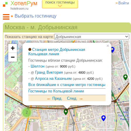
Х
отел
Р
ум
поиск гостиницы
Войти
hotelroom.ru
Выбрать гостиницу
Гостиницы на карте Москвы
Москва - м. Добрынинская
Гостиницы по метро
Показать станцию на карте
ХотелРум рекомендует
×
+
Станция метро Добрынинская
Кольцевая линия
−
Гостиницы вблизи станции Добрынинская:
-
Шелтон
(цена от:
9000
руб.)
-
Гранд Виктория
@
(цена от:
4800
руб.)
-
Алроса на Казачьем
@
(цена от:
4200
руб.)
Все ближайшие к станции метро гостиницы
Гостиницы по Кольцевой линии
←
→
Пред.
След.
2