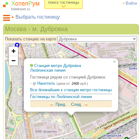
Х
отел
Р
ум
поиск гостиницы
Войти
hotelroom.ru
Выбрать гостиницу
Гостиницы на карте Москвы
Москва - м. Дубровка
Гостиницы по метро
Показать станцию на карте
ХотелРум рекомендует
+
−
×
Станция метро Дубровка
Люблинская линия
Гостиница рядом со станцией Дубровка:
-
Нанотель
@
(цена от:
2400
руб.)
Все ближайшие к станции метро гостиницы
Гостиницы по Люблинской линии
←
→
Пред.
След.