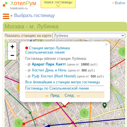
Х
отел
Р
ум
поиск гостиницы
Войти
hotelroom.ru
Выбрать гостиницу
Гостиницы на карте Москвы
Москва - м. Лубянка
Гостиницы по метро
Показать станцию на карте
ХотелРум рекомендует
×
+
Станция метро Лубянка
2
Сокольническая линия
−
Гостиницы вблизи станции Лубянка:
-
Арарат Парк Хаятт
4
@
(цена от:
18800
руб.)
-
Хостел День и Ночь
@
(цена от:
800
руб.)
-
Руф Хостел (Roof Hostel)
@
(цена от:
500
руб.)
Все ближайшие к станции метро гостиницы
13
Гостиницы по Сокольнической линии
←
→
Пред.
След.
5
5
3