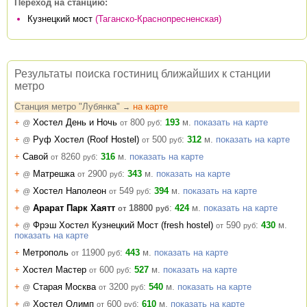
Переход на станцию:
Кузнецкий мост
(Таганско-Краснопресненская)
Результаты поиска гостиниц ближайших к станции
метро
Станция метро "Лубянка"
на карте
→
+
Хостел День и Ночь
800
:
193
м.
показать на карте
@
от
руб
+
Руф Хостел (Roof Hostel)
500
:
312
м.
показать на карте
@
от
руб
+
Савой
8260
:
316
м.
показать на карте
от
руб
+
Матрешка
2900
:
343
м.
показать на карте
@
от
руб
+
Хостел Наполеон
549
:
394
м.
показать на карте
@
от
руб
+
Арарат Парк Хаятт
18800
:
424
м.
показать на карте
@
от
руб
+
Фрэш Хостел Кузнецкий Мост (fresh hostel)
590
:
430
м.
@
от
руб
показать на карте
+
Метрополь
11900
:
443
м.
показать на карте
от
руб
+
Хостел Мастер
600
:
527
м.
показать на карте
от
руб
+
Старая Москва
3200
:
540
м.
показать на карте
@
от
руб
+
Хостел Олимп
600
:
610
м.
показать на карте
@
от
руб