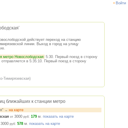
Войти
ободская'
Новослободской действует переход на станцию
мирязевской линии. Выход в город на улицу
ую.
ия метро Новослободская:
5:30. Первый поезд в сторону
 отправляется в 5:35:10. Первый поезд в сторону
о-Тимирязевская)
ниц ближайших к станции метро
ая"
на карте
→
овская
3000
:
179
м.
показать на карте
от
руб
3000
:
578
м.
показать на карте
руб
2