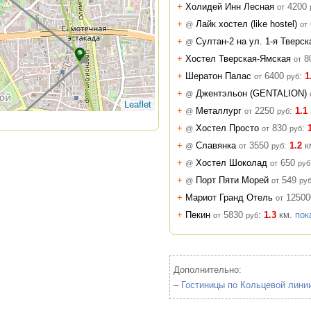
+
Холидей Инн Лесная
4200
от
+
Лайк хостел (like hostel)
@
от
+
Султан-2 на ул. 1-я Тверс
@
4
+
Хостел Тверская-Ямская
8
от
+
Шератон Палас
6400
:
1
от
руб
+
Джентэльон (GENTALION)
@
2
Leaflet
+
Металлург
2250
:
1.1
@
от
руб
+
Хостел Просто
830
:
4
@
от
руб
+
Славянка
3550
:
1.2
к
@
от
руб
+
Хостел Шоколад
650
@
от
руб
+
Порт Пяти Морей
549
@
от
ру
13
+
Мариот Гранд Отель
12500
от
+
Пекин
5830
:
1.3
км.
пок
от
руб
5
5
Дополнительно:
3
–
Гостиницы по Кольцевой лини