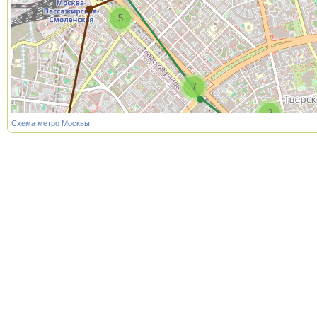
5
7
2
Схема метро Москвы
3
2
2
3
3