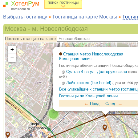
Х
отел
Р
ум
поиск гостиницы
hotelroom.ru
Выбрать гостиницу
Гостиницы на карте Москвы
Гостин
Москва - м. Новослободская
Показать станцию на карте
+
Станция метро Новослободская
−
Кольцевая линия
Гостиницы вблизи станции Новослободска
-
Султан-4 на ул. Долгоруковская
@
(цена 
руб.)
-
Лайк хостел (like hostel)
@
(цена от:
690
ру
Все ближайшие к станции метро гостини
Гостиницы по Кольцевой линии
←
→
Пред.
След.
2