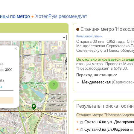
ицы по метро
ХотелРум рекомендует
Станция метро 'Новосл
Кольцевой линии
Открыта 30 янв. 1952 года. С 
Менделеевская Серпуховско-Ти
×
Селезневскую и Новослободск
Во сколько открывается станц
я:
станции метро "Проспект Мира"
"Новослободская" в 5:49:30.
от:
3000
Переход на станцию:
б.)
Менделеевская
(Серпуховск
2
цы
Результаты поиска гости
Станция метро "Новослободск
+
Султан-4 на ул. Долгорук
@
+
Султан-3 на ул.Фадеева
@
от