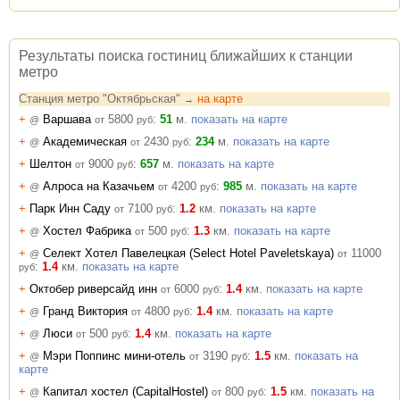
Результаты поиска гостиниц ближайших к станции
метро
Станция метро "Октябрьская"
на карте
→
+
Варшава
5800
:
51
м.
показать на карте
@
от
руб
+
Академическая
2430
:
234
м.
показать на карте
@
от
руб
+
Шелтон
9000
:
657
м.
показать на карте
от
руб
+
Алроса на Казачьем
4200
:
985
м.
показать на карте
@
от
руб
+
Парк Инн Саду
7100
:
1.2
км.
показать на карте
от
руб
+
Хостел Фабрика
500
:
1.3
км.
показать на карте
@
от
руб
+
Селект Хотел Павелецкая (Select Hotel Paveletskaya)
11000
@
от
:
1.4
км.
показать на карте
руб
+
Октобер риверсайд инн
6000
:
1.4
км.
показать на карте
от
руб
+
Гранд Виктория
4800
:
1.4
км.
показать на карте
@
от
руб
+
Люси
500
:
1.4
км.
показать на карте
@
от
руб
+
Мэри Поппинс мини-отель
3190
:
1.5
км.
показать на
@
от
руб
карте
+
Капитал хостел (CapitalHostel)
800
:
1.5
км.
показать на
@
от
руб