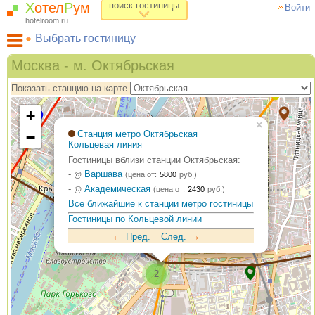
Х
отел
Р
ум
поиск гостиницы
Войти
hotelroom.ru
Выбрать гостиницу
Гостиницы на карте Москвы
Москва - м. Октябрьская
Гостиницы по метро
Показать станцию на карте
ХотелРум рекомендует
+
×
−
Станция метро Октябрьская
Кольцевая линия
Гостиницы вблизи станции Октябрьская:
-
Варшава
@
(цена от:
5800
руб.)
-
Академическая
@
(цена от:
2430
руб.)
Все ближайшие к станции метро гостиницы
Гостиницы по Кольцевой линии
←
→
Пред.
След.
2