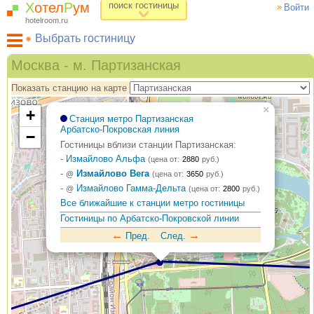
Х
отел
Р
ум
поиск гостиницы
Войти
hotelroom.ru
Выбрать гостиницу
Гостиницы на карте Москвы
Москва - м. Партизанская
Гостиницы по метро
Показать станцию на карте
ХотелРум рекомендует
×
+
Станция метро Партизанская
Арбатско-Покровская линия
−
Гостиницы вблизи станции Партизанская:
-
Измайлово Альфа
(цена от:
2880
руб.)
-
Измайлово Вега
@
(цена от:
3650
руб.)
-
Измайлово Гамма-Дельта
@
(цена от:
2800
руб.)
Все ближайшие к станции метро гостиницы
Гостиницы по Арбатско-Покровской линии
3
←
→
Пред.
След.