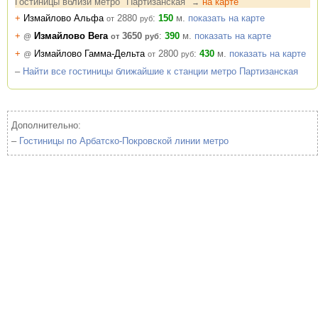
Гостиницы вблизи метро "Партизанская"
на карте
→
+
Измайлово Альфа
2880
:
150
м.
показать на карте
от
руб
+
Измайлово Вега
3650
:
390
м.
показать на карте
@
от
руб
+
Измайлово Гамма-Дельта
2800
:
430
м.
показать на карте
@
от
руб
–
Найти все гостиницы ближайшие к станции метро Партизанская
Дополнительно:
–
Гостиницы по Арбатско-Покровской линии метро