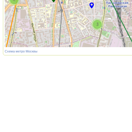
3
Схема метро Москвы
2