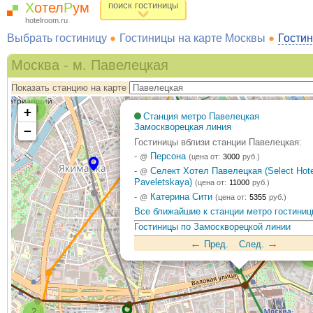
Х
отел
Р
ум
поиск гостиницы
hotelroom.ru
Выбрать гостиницу
Гостиницы на карте Москвы
Гостин
Москва - м. Павелецкая
Показать станцию на карте
3
+
Станция метро Павелецкая
Замоскворецкая линия
−
5
Гостиницы вблизи станции Павелецкая:
-
Персона
@
(цена от:
3000
руб.)
-
Селект Хотел Павелецкая (Select Hote
@
Paveletskaya)
(цена от:
11000
руб.)
-
Катерина Сити
@
(цена от:
5355
руб.)
Все ближайшие к станции метро гостини
Гостиницы по Замоскворецкой линии
←
→
Пред.
След.
2