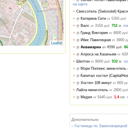
@
на карте
+
Свиссотель (Swissotel) Кра
+
Катерина Сити
5355
:
@
от
руб
+
Валс
3150
:
752
м.
по
@
от
руб
+
Гранд Виктория
4800
@
от
руб
+
Ибис Павелецкая
3900
@
от
р
Leaflet
+
Аквамарин
4590
:
86
@
от
руб
+
Алроса на Казачьем
420
@
от
+
Шелтон
9000
:
932
м.
по
от
руб
+
Мэри Поппинс мини-отель
@
+
Капитал хостел (CapitalHos
@
+
Хостел 108 минут
800
@
от
ру
+
Лайла мини-отель
2800
от
руб
+
Медея
5440
:
1.4
км.
@
от
руб
Дополнительно:
–
Гостиницы по Замоскворецкой