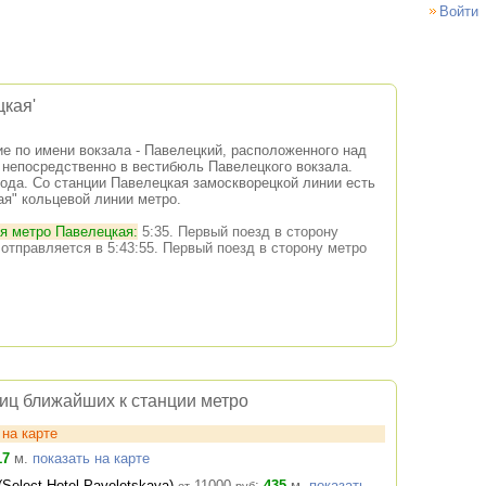
Войти
кая'
е по имени вокзала - Павелецкий, расположенного над
 непосредственно в вестибюль Павелецкого вокзала.
года. Со станции Павелецкая замоскворецкой линии есть
ая" кольцевой линии метро.
ия метро Павелецкая:
5:35. Первый поезд в сторону
 отправляется в 5:43:55. Первый поезд в сторону метро
ниц ближайших к станции метро
на карте
17
м.
показать на карте
Select Hotel Paveletskaya)
11000
:
435
м.
показать