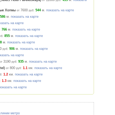
от
руб
сные Холмы
7600
:
544
м.
показать на карте
от
руб
586
м.
показать на карте
казать на карте
:
766
м.
показать на карте
:
855
м.
показать на карте
уб
8
м.
показать на карте
0
:
906
м.
показать на карте
руб
казать на карте
3190
:
935
м.
показать на карте
от
руб
tel)
800
:
1.1
км.
показать на карте
от
руб
:
1.2
км.
показать на карте
б
:
1.3
км.
показать на карте
показать на карте
 линии метро