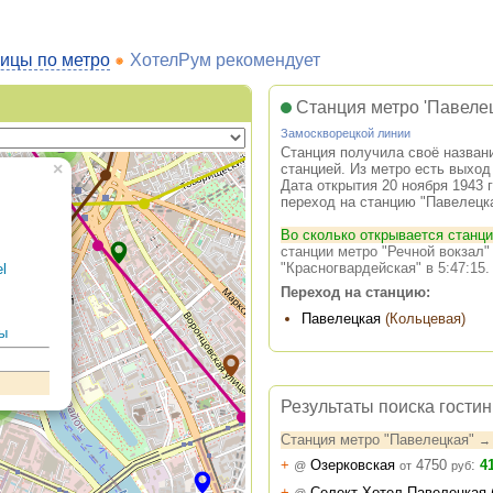
ицы по метро
ХотелРум рекомендует
Станция метро 'Павелец
Замоскворецкой линии
2
Станция получила своё названи
×
станцией. Из метро есть выход
Дата открытия 20 ноября 1943 
переход на станцию "Павелецк
Во сколько открывается станц
станции метро "Речной вокзал"
"Красногвардейская" в 5:47:15.
l
Переход на станцию:
Павелецкая
(Кольцевая)
цы
2
Результаты поиска гости
Станция метро "Павелецкая"
→
+
Озерковская
4750
:
4
@
от
руб
+
Селект Хотел Павелецкая (