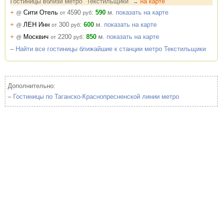
Гостиницы вблизи метро "Текстильщики"
на карте
→
+
Сити Отель
4590
:
590
м.
показать на карте
@
от
руб
+
ЛЕН Инн
300
:
600
м.
показать на карте
@
от
руб
+
Москвич
2200
:
850
м.
показать на карте
@
от
руб
–
Найти все гостиницы ближайшие к станции метро Текстильщики
Дополнительно:
–
Гостиницы по Таганско-Краснопресненской линии метро