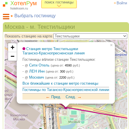
Х
отел
Р
ум
поиск гостиницы
Войти
hotelroom.ru
Выбрать гостиницу
Гостиницы на карте Москвы
Москва - м. Текстильщики
Гостиницы по метро
Показать станцию на карте
ХотелРум рекомендует
×
+
Станция метро Текстильщики
Таганско-Краснопресненская линия
−
Гостиницы вблизи станции Текстильщики:
-
Сити Отель
@
(цена от:
4590
руб.)
-
ЛЕН Инн
@
(цена от:
300
руб.)
-
Москвич
@
(цена от:
2200
руб.)
Все ближайшие к станции метро гостиницы
Гостиницы по Таганско-Краснопресненской линии
←
→
Пред.
След.