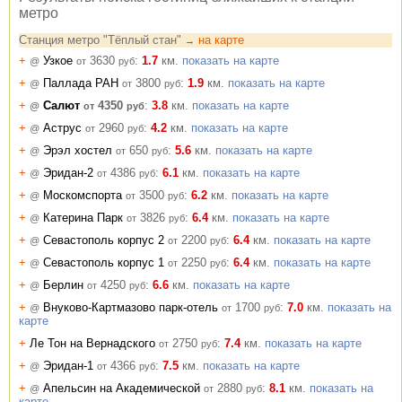
метро
Станция метро "Тёплый стан"
на карте
→
+
Узкое
3630
:
1.7
км.
показать на карте
@
от
руб
+
Паллада РАН
3800
:
1.9
км.
показать на карте
@
от
руб
+
Салют
4350
:
3.8
км.
показать на карте
@
от
руб
+
Аструс
2960
:
4.2
км.
показать на карте
@
от
руб
+
Эрэл хостел
650
:
5.6
км.
показать на карте
@
от
руб
+
Эридан-2
4386
:
6.1
км.
показать на карте
@
от
руб
+
Москомспорта
3500
:
6.2
км.
показать на карте
@
от
руб
+
Катерина Парк
3826
:
6.4
км.
показать на карте
@
от
руб
+
Севастополь корпус 2
2200
:
6.4
км.
показать на карте
@
от
руб
+
Севастополь корпус 1
2250
:
6.4
км.
показать на карте
@
от
руб
+
Берлин
4250
:
6.6
км.
показать на карте
@
от
руб
+
Внуково-Картмазово парк-отель
1700
:
7.0
км.
показать на
@
от
руб
карте
+
Ле Тон на Вернадского
2750
:
7.4
км.
показать на карте
от
руб
+
Эридан-1
4366
:
7.5
км.
показать на карте
@
от
руб
+
Апельсин на Академической
2880
:
8.1
км.
показать на
@
от
руб
карте