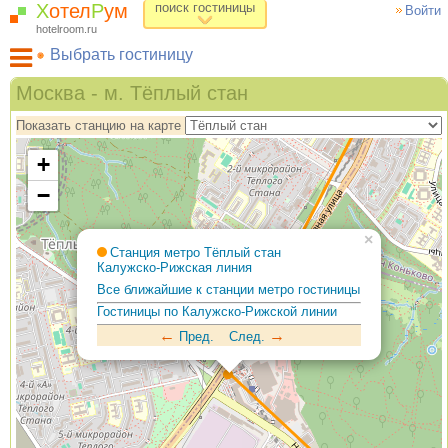
Х
отел
Р
ум
поиск гостиницы
Войти
hotelroom.ru
Выбрать гостиницу
Гостиницы на карте Москвы
Москва - м. Тёплый стан
Гостиницы по метро
Показать станцию на карте
ХотелРум рекомендует
+
−
×
Станция метро Тёплый стан
Калужско-Рижская линия
Все ближайшие к станции метро гостиницы
Гостиницы по Калужско-Рижской линии
←
→
Пред.
След.