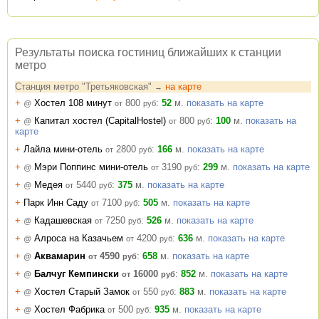
Результаты поиска гостиниц ближайших к станции
метро
Станция метро "Третьяковская"
на карте
→
+
Хостел 108 минут
800
:
52
м.
показать на карте
@
от
руб
+
Капитал хостел (CapitalHostel)
800
:
100
м.
показать на
@
от
руб
карте
+
Лайла мини-отель
2800
:
166
м.
показать на карте
от
руб
+
Мэри Поппинс мини-отель
3190
:
299
м.
показать на карте
@
от
руб
+
Медея
5440
:
375
м.
показать на карте
@
от
руб
+
Парк Инн Саду
7100
:
505
м.
показать на карте
от
руб
+
Кадашевская
7250
:
526
м.
показать на карте
@
от
руб
+
Алроса на Казачьем
4200
:
636
м.
показать на карте
@
от
руб
+
Аквамарин
4590
:
658
м.
показать на карте
@
от
руб
+
Балчуг Кемпински
16000
:
852
м.
показать на карте
@
от
руб
+
Хостел Старый Замок
550
:
883
м.
показать на карте
@
от
руб
+
Хостел Фабрика
500
:
935
м.
показать на карте
@
от
руб