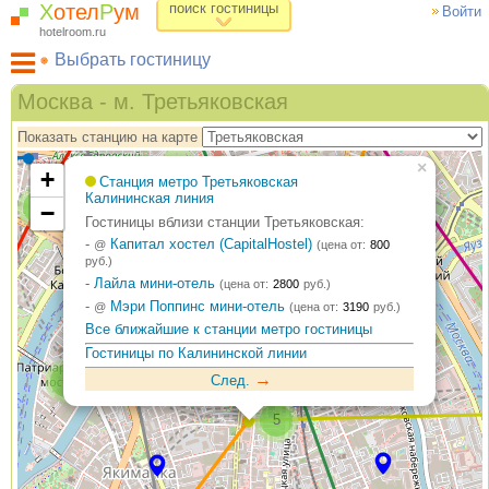
Х
отел
Р
ум
поиск гостиницы
Войти
hotelroom.ru
Выбрать гостиницу
Гостиницы на карте Москвы
Москва - м. Третьяковская
Гостиницы по метро
Показать станцию на карте
ХотелРум рекомендует
×
+
Станция метро Третьяковская
Калининская линия
3
−
Гостиницы вблизи станции Третьяковская:
-
Капитал хостел (CapitalHostel)
@
(цена от:
800
руб.)
-
Лайла мини-отель
(цена от:
2800
руб.)
-
Мэри Поппинс мини-отель
@
(цена от:
3190
руб.)
Все ближайшие к станции метро гостиницы
Гостиницы по Калининской линии
→
3
След.
5