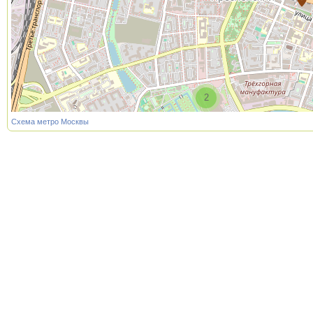
2
Схема метро Москвы
2