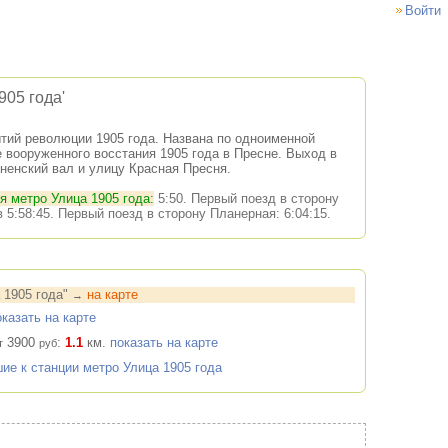
Войти
905 года'
ытий революции 1905 года. Названа по одноименной
 вооруженного восстания 1905 года в Пресне. Выход в
сненский вал и улицу Красная Пресня.
я метро Улица 1905 года:
5:50. Первый поезд в сторону
 5:58:45. Первый поезд в сторону Планерная: 6:04:15.
4
 1905 года"
на карте
→
оказать на карте
3900
:
1.1
км.
показать на карте
т
руб
4
ие к станции метро Улица 1905 года
13