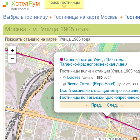
Х
отел
Р
ум
поиск гостиницы
hotelroom.ru
Выбрать гостиницу
Гостиницы на карте Москвы
Гостин
Москва - м. Улица 1905 года
Показать станцию на карте
+
−
Станция метро Улица 1905 года
Таганско-Краснопресненская линия
Гостиницы вблизи станции Улица 1905 год
-
Бастет
@
(цена от:
850
руб.)
-
Экспо Отель (Expo Hotel)
@
(цена от:
3900
Все ближайшие к станции метро гостини
Гостиницы по Таганско-Краснопресненско
←
→
Пред.
След.