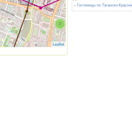
–
Гостиницы по Таганско-Красн
2
3
3
Leaflet
3
2