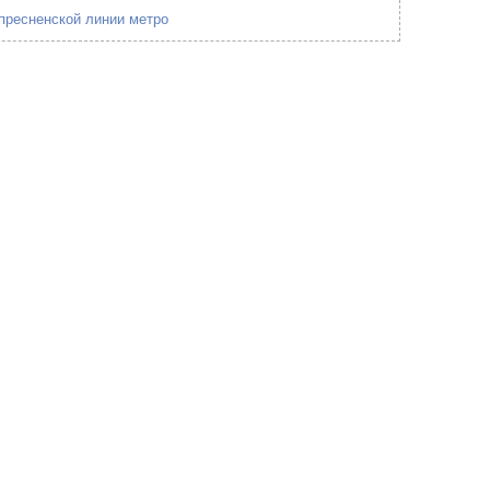
опресненской линии метро
5
5
3
3
3
5