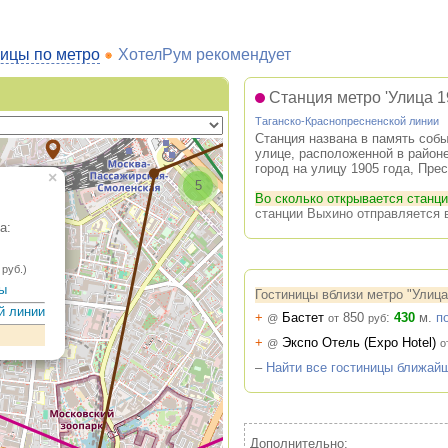
ицы по метро
ХотелРум рекомендует
2
Станция метро 'Улица 1
Таганско-Краснопресненской линии
Станция названа в память соб
улице, расположенной в районе
город на улицу 1905 года, Пре
×
5
Во сколько открывается станци
станции Выхино отправляется в
а:
руб.)
7
цы
Гостиницы вблизи метро "Улица
й линии
+
Бастет
850
:
430
м.
п
@
от
руб
2
+
Экспо Отель (Expo Hotel)
@
о
–
Найти все гостиницы ближайш
3
2
Дополнительно: