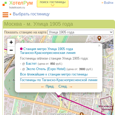
Х
отел
Р
ум
поиск гостиницы
Войти
hotelroom.ru
Выбрать гостиницу
Гостиницы на карте Москвы
Москва - м. Улица 1905 года
Гостиницы по метро
Показать станцию на карте
ХотелРум рекомендует
+
×
−
Станция метро Улица 1905 года
Таганско-Краснопресненская линия
Гостиницы вблизи станции Улица 1905 года:
-
Бастет
@
(цена от:
850
руб.)
-
Экспо Отель (Expo Hotel)
@
(цена от:
3900
руб.)
Все ближайшие к станции метро гостиницы
Гостиницы по Таганско-Краснопресненской линии
←
→
Пред.
След.