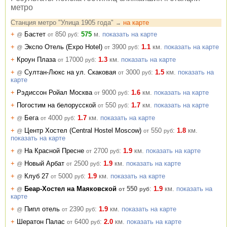
метро
Станция метро "Улица 1905 года"
на карте
→
+
Бастет
850
:
575
м.
показать на карте
@
от
руб
+
Экспо Отель (Expo Hotel)
3900
:
1.1
км.
показать на карте
@
от
руб
+
Кроун Плаза
17000
:
1.3
км.
показать на карте
от
руб
+
Султан-Люкс на ул. Скаковая
3000
:
1.5
км.
показать на
@
от
руб
карте
+
Рэдиссон Ройал Москва
9000
:
1.6
км.
показать на карте
от
руб
+
Погостим на белорусской
550
:
1.7
км.
показать на карте
от
руб
+
Бега
4000
:
1.7
км.
показать на карте
@
от
руб
+
Центр Хостел (Central Hostel Moscow)
550
:
1.8
км.
@
от
руб
показать на карте
+
На Красной Пресне
2700
:
1.9
км.
показать на карте
@
от
руб
+
Новый Арбат
2500
:
1.9
км.
показать на карте
@
от
руб
+
Клуб 27
5000
:
1.9
км.
показать на карте
@
от
руб
+
Беар-Хостел на Маяковской
550
:
1.9
км.
показать на
@
от
руб
карте
+
Пипл отель
2390
:
1.9
км.
показать на карте
@
от
руб
+
Шератон Палас
6400
:
2.0
км.
показать на карте
от
руб