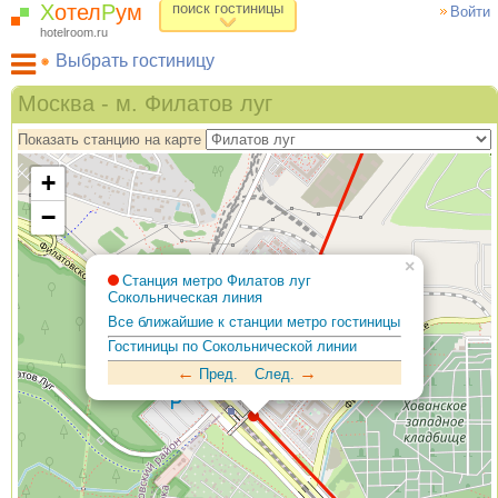
Х
отел
Р
ум
поиск гостиницы
Войти
hotelroom.ru
Выбрать гостиницу
Гостиницы на карте Москвы
Москва - м. Филатов луг
Гостиницы по метро
Показать станцию на карте
ХотелРум рекомендует
+
−
×
Станция метро Филатов луг
Сокольническая линия
Все ближайшие к станции метро гостиницы
Гостиницы по Сокольнической линии
←
→
Пред.
След.