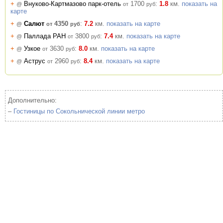
+
Внуково-Картмазово парк-отель
1700
:
1.8
км.
показать на
@
от
руб
карте
+
Салют
4350
:
7.2
км.
показать на карте
@
от
руб
+
Паллада РАН
3800
:
7.4
км.
показать на карте
@
от
руб
+
Узкое
3630
:
8.0
км.
показать на карте
@
от
руб
+
Аструс
2960
:
8.4
км.
показать на карте
@
от
руб
Дополнительно:
–
Гостиницы по Сокольнической линии метро