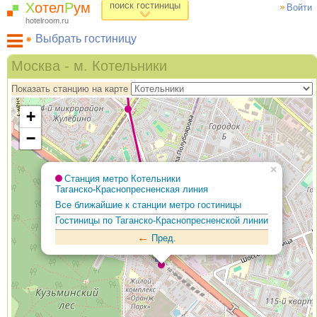
Х
отел
Р
ум
поиск гостиницы
Войти
hotelroom.ru
Выбрать гостиницу
Гостиницы на карте Москвы
Москва - м. Котельники
Гостиницы по метро
Показать станцию на карте
ХотелРум рекомендует
+
−
×
Станция метро Котельники
Таганско-Краснопресненская линия
Все ближайшие к станции метро гостиницы
Гостиницы по Таганско-Краснопресненской линии
←
Пред.