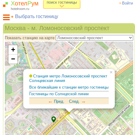
Х
отел
Р
ум
поиск гостиницы
Войти
hotelroom.ru
Выбрать гостиницу
Гостиницы на карте Москвы
Москва - м. Ломоносовский проспект
Гостиницы по метро
Показать станцию на карте
ХотелРум рекомендует
+
−
×
Станция метро Ломоносовский проспект
Солнцевская линия
Все ближайшие к станции метро гостиницы
Гостиницы по Солнцеской линии
←
→
Пред.
След.