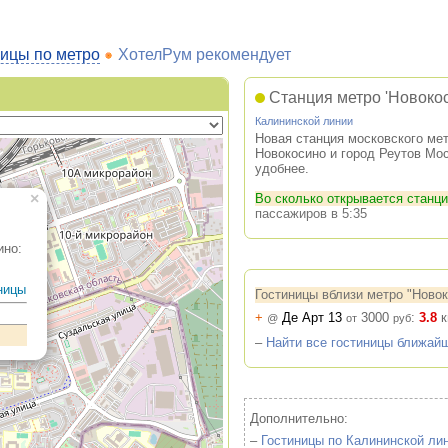
ицы по метро
ХотелРум рекомендует
Станция метро 'Новокос
Калининской линии
Новая станция московского мет
Новокосино и город Реутов Мос
удобнее.
×
Во сколько открывается станци
пассажиров в 5:35
ино:
ницы
Гостиницы вблизи метро "Ново
+
Де Арт 13
3000
:
3.8
к
@
от
руб
–
Найти все гостиницы ближайш
Дополнительно:
–
Гостиницы по Калининской ли