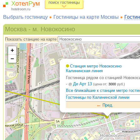
Х
отел
Р
ум
поиск гостиницы
hotelroom.ru
Выбрать гостиницу
Гостиницы на карте Москвы
Гостин
Москва - м. Новокосино
Показать станцию на карте
+
−
Станция метро Новокосино
Калининская линия
Гостиница рядом со станцией Новокос
-
Де Арт 13
@
(цена от:
3000
руб.)
Все ближайшие к станции метро гости
Гостиницы по Калининской линии
←
Пред.