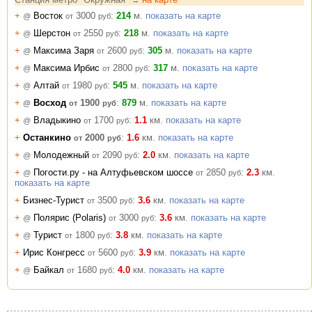
→
+
Восток
3000
:
214
м.
показать на карте
@
от
руб
+
Шерстон
2550
:
218
м.
показать на карте
@
от
руб
+
Максима Заря
2600
:
305
м.
показать на карте
@
от
руб
+
Максима Ирбис
2800
:
317
м.
показать на карте
@
от
руб
+
Алтай
1980
:
545
м.
показать на карте
@
от
руб
+
Восход
1900
:
879
м.
показать на карте
@
от
руб
+
Владыкино
1700
:
1.1
км.
показать на карте
@
от
руб
+
Останкино
2000
:
1.6
км.
показать на карте
от
руб
+
Молодежный
2090
:
2.0
км.
показать на карте
@
от
руб
+
Погости.ру - на Алтуфьевском шоссе
2850
:
2.3
км.
@
от
руб
показать на карте
+
Бизнес-Турист
3500
:
3.6
км.
показать на карте
от
руб
+
Полярис (Polaris)
3000
:
3.6
км.
показать на карте
@
от
руб
+
Турист
1800
:
3.8
км.
показать на карте
@
от
руб
+
Ирис Конгресс
5600
:
3.9
км.
показать на карте
от
руб
+
Байкал
1680
:
4.0
км.
показать на карте
@
от
руб