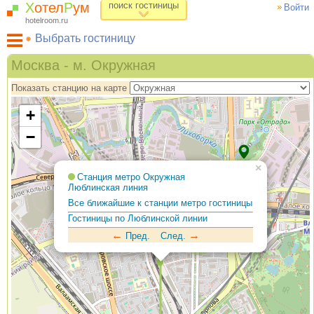
Х
отел
Р
ум
поиск гостиницы
Войти
hotelroom.ru
Выбрать гостиницу
Гостиницы на карте Москвы
Москва - м. Окружная
Гостиницы по метро
Показать станцию на карте
ХотелРум рекомендует
+
−
×
Станция метро Окружная
Люблинская линия
Все ближайшие к станции метро гостиницы
Гостиницы по Люблинской линии
←
→
Пред.
След.
6