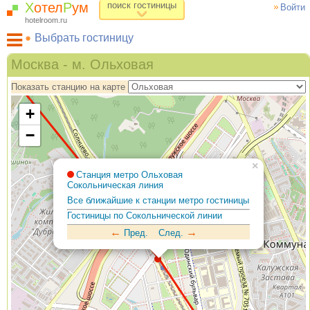
Х
отел
Р
ум
поиск гостиницы
Войти
hotelroom.ru
Выбрать гостиницу
Гостиницы на карте Москвы
Москва - м. Ольховая
Гостиницы по метро
Показать станцию на карте
ХотелРум рекомендует
+
−
×
Станция метро Ольховая
Сокольническая линия
Все ближайшие к станции метро гостиницы
Гостиницы по Сокольнической линии
←
→
Пред.
След.