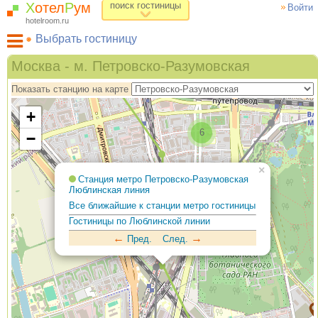
Х
отел
Р
ум
поиск гостиницы
Войти
hotelroom.ru
Выбрать гостиницу
Гостиницы на карте Москвы
Москва - м. Петровско-Разумовская
Гостиницы по метро
Показать станцию на карте
ХотелРум рекомендует
+
6
−
×
Станция метро Петровско-Разумовская
Люблинская линия
Все ближайшие к станции метро гостиницы
Гостиницы по Люблинской линии
←
→
Пред.
След.