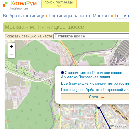
Х
отел
Р
ум
поиск гостиницы
hotelroom.ru
Выбрать гостиницу
Гостиницы на карте Москвы
Гостин
Москва - м. Пятницкое шоссе
Показать станцию на карте
+
−
Станция метро Пятницкое шоссе
Арбатско-Покровская линия
Все ближайшие к станции метро гост
Гостиницы по Арбатско-Покровской ли
→
След.