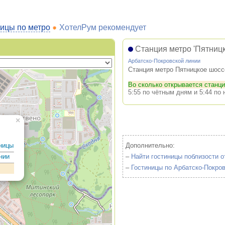
ицы по метро
ХотелРум рекомендует
Станция метро 'Пятницк
Арбатско-Покровской линии
Станция метро Пятницкое шоссе
Во сколько открывается станц
5:55 по чётным дням и 5:44 по
×
иницы
Дополнительно:
нии
–
Найти гостиницы поблизости о
–
Гостиницы по Арбатско-Покро