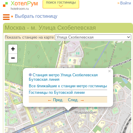
Х
отел
Р
ум
поиск гостиницы
Войти
hotelroom.ru
Выбрать гостиницу
Гостиницы на карте Москвы
Москва - м. Улица Скобелевская
Гостиницы по метро
Показать станцию на карте
ХотелРум рекомендует
+
−
×
Станция метро Улица Скобелевская
Бутовская линия
Все ближайшие к станции метро гостиницы
Гостиницы по Бутовской линии
←
→
Пред.
След.