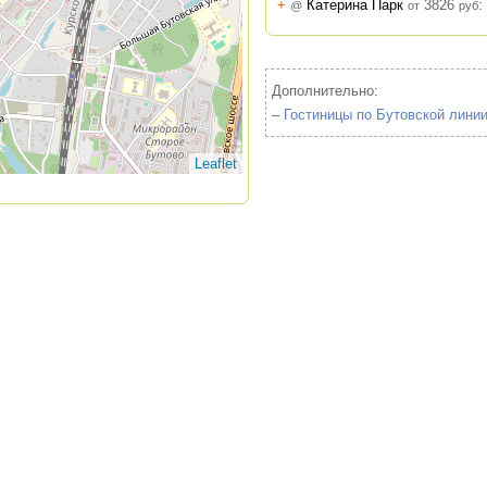
+
Катерина Парк
3826
:
@
от
руб
Дополнительно:
–
Гостиницы по Бутовской лини
Leaflet