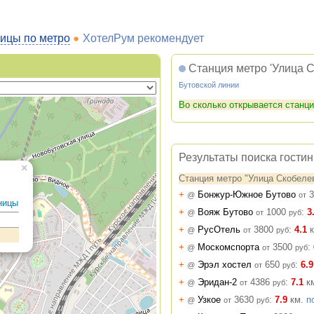
ицы по метро
ХотелРум рекомендует
Станция метро 'Улица С
Бутовской линии
Во сколько открывается станц
Результаты поиска гости
×
Станция метро "Улица Скобеле
+
Бонжур-Южное Бутово
3
@
от
ницы
+
Вояж Бутово
1000
:
3
@
от
руб
+
РусОтель
3800
:
4.1
к
@
от
руб
+
Москомспорта
3500
:
@
от
руб
+
Эрэл хостел
650
:
6.9
@
от
руб
+
Эридан-2
4386
:
7.1
к
@
от
руб
+
Узкое
3630
:
7.9
км.
п
@
от
руб