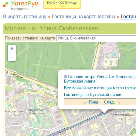
Х
отел
Р
ум
поиск гостиницы
hotelroom.ru
Выбрать гостиницу
Гостиницы на карте Москвы
Гостин
Москва - м. Улица Скобелевская
Показать станцию на карте
+
−
Станция метро Улица Скобелевская
Бутовская линия
Все ближайшие к станции метро гости
Гостиницы по Бутовской линии
←
→
Пред.
След.