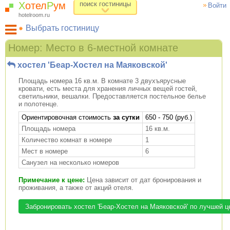
Х
отел
Р
ум
поиск гостиницы
Войти
hotelroom.ru
Выбрать гостиницу
Гостиницы на карте Москвы
Номер: Место в 6-местной комнате
Гостиницы по метро
хостел 'Беар-Хостел на Маяковской'
ХотелРум рекомендует
Площадь номера 16 кв.м. В комнате 3 двухъярусные
кровати, есть места для хранения личных вещей гостей,
светильники, вешалки. Предоставляется постельное белье
и полотенце.
Ориентировочная стоимость
за сутки
650 - 750 (руб.)
Площадь номера
16 кв.м.
Количество комнат в номере
1
Мест в номере
6
Санузел на несколько номеров
Примечание к цене:
Цена зависит от дат бронирования и
проживания, а также от акций отеля.
Забронировать хостел 'Беар-Хостел на Маяковской' по лучшей ц