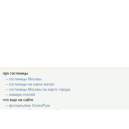
про гостиницы
–
гостиницы Москвы
–
гостиницы на карте метро
–
гостиницы Москвы на карте города
–
номера отелей
что еще на сайте
–
фотоальбом ХотелРум
–
рестораны Макдональдс в Москве
–
гадание на гостиницах
–
лента событий
о проекте