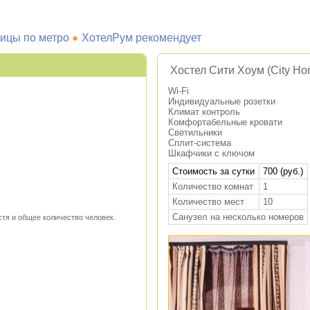
ицы по метро
ХотелРум рекомендует
Хостел Сити Хоум (City Ho
Wi-Fi
Индивидуальные розетки
Климат контроль
Комфортабельные кровати
Светильники
Сплит-система
Шкафчики с ключом
Стоимость за сутки
700 (руб.)
Количество комнат
1
Количество мест
10
Санузел на несколько номеров
стя и общее количество человек.