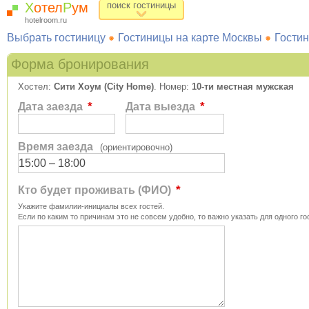
Х
отел
Р
ум
поиск гостиницы
hotelroom.ru
Выбрать гостиницу
Гостиницы на карте Москвы
Гостин
Форма бронирования
Хостел:
Сити Хоум (City Home)
. Номер:
10-ти местная мужская
*
*
Дата заезда
Дата выезда
Время заезда
(ориентировочно)
*
Кто будет проживать (ФИО)
Укажите фамилии-инициалы всех гостей.
Если по каким то причинам это не совсем удобно, то важно указать для одного го