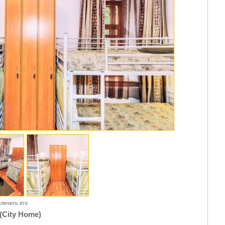
личить его
(City Home)