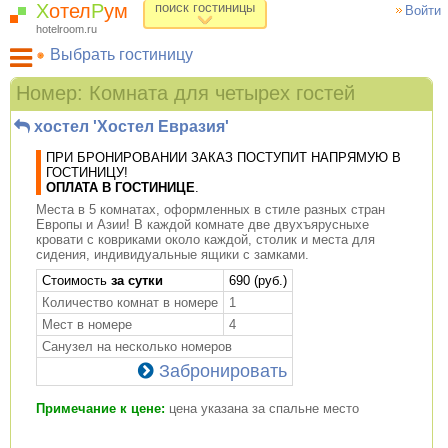
Х
отел
Р
ум
поиск гостиницы
Войти
hotelroom.ru
Выбрать гостиницу
Гостиницы на карте Москвы
Номер: Комната для четырех гостей
Гостиницы по метро
хостел 'Хостел Евразия'
ХотелРум рекомендует
ПРИ БРОНИРОВАНИИ ЗАКАЗ ПОСТУПИТ НАПРЯМУЮ В
ГОСТИНИЦУ!
ОПЛАТА В ГОСТИНИЦЕ
.
Места в 5 комнатах, оформленных в стиле разных стран
Европы и Азии! В каждой комнате две двухъярусныхе
кровати с ковриками около каждой, столик и места для
сидения, индивидуальные ящики с замками.
Cтоимость
за сутки
690 (руб.)
Количество комнат в номере
1
Мест в номере
4
Санузел на несколько номеров
Забронировать
Примечание к цене:
цена указана за спальне место