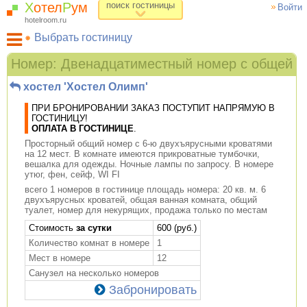
Х
отел
Р
ум
поиск гостиницы
Войти
hotelroom.ru
Выбрать гостиницу
Гостиницы на карте Москвы
Номер: Двенадцатиместный номер с общей в
Гостиницы по метро
хостел 'Хостел Олимп'
ХотелРум рекомендует
ПРИ БРОНИРОВАНИИ ЗАКАЗ ПОСТУПИТ НАПРЯМУЮ В
ГОСТИНИЦУ!
ОПЛАТА В ГОСТИНИЦЕ
.
Просторный общий номер с 6-ю двухъярусными кроватями
на 12 мест. В комнате имеются прикроватные тумбочки,
вешалка для одежды. Ночные лампы по запросу. В номере
утюг, фен, сейф, WI FI
всего 1 номеров в гостинице площадь номера: 20 кв. м. 6
двухъярусных кроватей, общая ванная комната, общий
туалет, номер для некурящих, продажа только по местам
Cтоимость
за сутки
600 (руб.)
Количество комнат в номере
1
Мест в номере
12
Санузел на несколько номеров
Забронировать