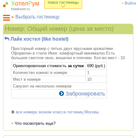
Х
отел
Р
ум
поиск гостиницы
Войти
hotelroom.ru
Выбрать гостиницу
Гостиницы на карте Москвы
Номер: Общий номер (цена за место)
Гостиницы по метро
Лайк хостел (like hostel)
ХотелРум рекомендует
Просторный номер с пятью двух ярусными кроватями.
Оформлен в стиле Икея: комфортный минимализ.Есть
большое светлое окно, вешалки и плечики. Кол-во мест - 10
Ориентировочная стоимость
за сутки
690 (руб.)
Количество комнат в номере
1
Мест в номере
10
Санузел на несколько номеров
Забронировать
все номера эконом класса гостиниц Москвы
+
Что посмотреть еще?