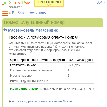
Х
отел
Р
ум
поиск гостиницы
Войти
hotelroom.ru
Выбрать гостиницу
Гостиницы на карте Москвы
Номер: Улучшенный номер
Гостиницы по метро
Мастер-отель Мегасервис
ХотелРум рекомендует
ВОЗМОЖНА ПОЧАСОВАЯ ОПЛАТА НОМЕРА
Официальный сайт гостиницы Мегасервис так описывает
отличия улучшенного номера: "Улучшенные номера
отличаются отделкой и интерьером повышенной
комфортности."
Ориентировочная стоимость
за сутки
2500 - 3600 (руб.)
Стоимость
за час
550 (руб.)
Количество комнат в номере
1
Мест в номере
2
Номер с душевой кабиной
Примечание к цене:
минимальна цена за ночь 24.00 - 9.00
все стандартные номера гостиниц Москвы