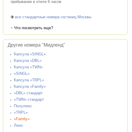
прибывание в отеле 6 часов
все стандартные номера гостиниц Москвы
+
Что посмотреть еще?
Другие номера "Мидленд"
Капсула «SINGL»
Капсула «DBL»
Капсула «TWN»
«SINGL»
Капсула «TRPL»
Капсула «Family»
«DBL» стандарт
«TWN» стандарт
Полулюкс
«TRPL»
«Family»
Люкс