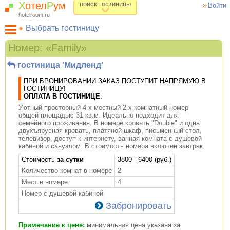
Х
отел
Р
ум
поиск гостиницы
Войти
hotelroom.ru
Выбрать гостиницу
Гостиницы на карте Москвы
Номер: «Family»
Гостиницы по метро
гостиница 'Мидленд'
ХотелРум рекомендует
ПРИ БРОНИРОВАНИИ ЗАКАЗ ПОСТУПИТ НАПРЯМУЮ В
ГОСТИНИЦУ!
ОПЛАТА В ГОСТИНИЦЕ
.
Уютный просторный 4-х местный 2-х комнатный номер
общей площадью 31 кв.м. Идеально подходит для
семейного проживания. В номере кровать "Double" и одна
двухъярусная кровать, платяной шкаф, письменный стол,
телевизор, доступ к интернету, ванная комната с душевой
кабиной и санузлом. В стоимость номера включен завтрак.
Cтоимость
за сутки
3800 - 6400 (руб.)
Количество комнат в номере
2
Мест в номере
4
Номер с душевой кабиной
Забронировать
Примечание к цене:
минимальная цена указана за