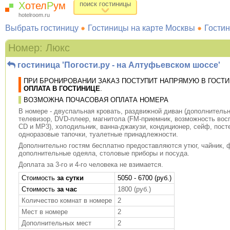
Х
отел
Р
ум
поиск гостиницы
hotelroom.ru
Выбрать гостиницу
Гостиницы на карте Москвы
Гостин
Номер: Люкс
гостиница 'Погости.ру - на Алтуфьевском шоссе'
ПРИ БРОНИРОВАНИИ ЗАКАЗ ПОСТУПИТ НАПРЯМУЮ В ГОСТИ
ОПЛАТА В ГОСТИНИЦЕ
.
ВОЗМОЖНА ПОЧАСОВАЯ ОПЛАТА НОМЕРА
В номере - двуспальная кровать, раздвижной диван (дополнительн
телевизор, DVD-плеер, магнитола (FM-приемник, возможность вос
CD и MP3), холодильник, ванна-джакузи, кондиционер, сейф, пост
одноразовые тапочки, туалетные принадлежности.
Дополнительно гостям бесплатно предоставляются утюг, чайник, 
дополнительные одеяла, столовые приборы и посуда.
Доплата за 3-го и 4-го человека не взимается.
Cтоимость
за сутки
5050 - 6700 (руб.)
Стоимость
за час
1800 (руб.)
Количество комнат в номере
2
Мест в номере
2
Дополнительных мест
2