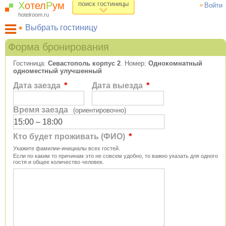
Х
отел
Р
ум
поиск гостиницы
Войти
hotelroom.ru
Выбрать гостиницу
Гостиницы на карте Москвы
Форма бронирования
Гостиницы по метро
Гостиница:
Севастополь корпус 2
. Номер:
Однокомнатный
ХотелРум рекомендует
одноместный улучшенный
*
*
Дата заезда
Дата выезда
Время заезда
(ориентировочно)
*
Кто будет проживать (ФИО)
Укажите фамилии-инициалы всех гостей.
Если по каким то причинам это не совсем удобно, то важно указать для одного
гостя и общее количество человек.