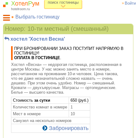
Х
отел
Р
ум
поиск гостиницы
Войти
hotelroom.ru
Выбрать гостиницу
Гостиницы на карте Москвы
Номер: 10-ти местный (смешанный)
Гостиницы по метро
хостел 'Хостел Весна'
ХотелРум рекомендует
ПРИ БРОНИРОВАНИИ ЗАКАЗ ПОСТУПИТ НАПРЯМУЮ В
ГОСТИНИЦУ!
ОПЛАТА В ГОСТИНИЦЕ
.
Хостел «Весна» — недорогая гостиница, расположенная в
центре Москвы. У нас можно занять место в номере,
рассчитанном на проживание 10-и человек. Цена такова,
что ее даже незначительной сложно назвать — очень
дешево. При этом очень удобно. Номер — смешанный.
Кровати — двухъярусные. Матрасы — ортопедические.
Белье — высшего качества.
Cтоимость
за сутки
650 (руб.)
Количество комнат в номере
1
Мест в номере
10
Санузел на несколько номеров
Забронировать