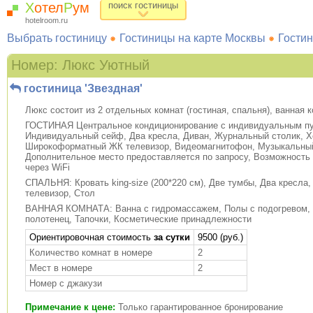
Х
отел
Р
ум
поиск гостиницы
hotelroom.ru
Выбрать гостиницу
Гостиницы на карте Москвы
Гостин
Номер: Люкс Уютный
гостиница 'Звездная'
Люкс состоит из 2 отдельных комнат (гостиная, спальня), ванная 
ГОСТИНАЯ Центральное кондиционирование с индивидуальным пу
Индивидуальный сейф, Два кресла, Диван, Журнальный столик, Х
Широкоформатный ЖК телевизор, Видеомагнитофон, Музыкальный
Дополнительное место предоставляется по запросу, Возможность
через WiFi
СПАЛЬНЯ: Кровать king-size (200*220 см), Две тумбы, Два кресл
телевизор, Стол
ВАННАЯ КОМНАТА: Ванна с гидромассажем, Полы с подогревом, Ф
полотенец, Тапочки, Косметические принадлежности
Ориентировочная стоимость
за сутки
9500 (руб.)
Количество комнат в номере
2
Мест в номере
2
Номер с джакузи
Примечание к цене:
Только гарантированное бронирование