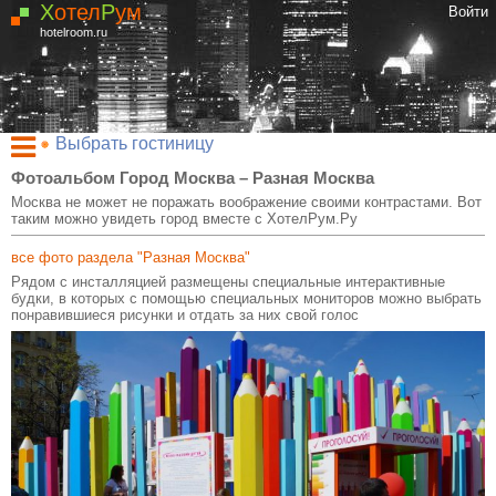
Х
отел
Р
ум
Войти
hotelroom.ru
Выбрать гостиницу
Гостиницы на карте Москвы
Фотоальбом Город Москва – Разная Москва
Гостиницы по метро
Москва не может не поражать воображение своими контрастами. Вот
таким можно увидеть город вместе с ХотелРум.Ру
ХотелРум рекомендует
все фото раздела "Разная Москва"
Рядом с инсталляцией размещены специальные интерактивные
будки, в которых с помощью специальных мониторов можно выбрать
понравившиеся рисунки и отдать за них свой голос